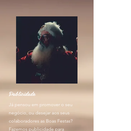
Publicidade
Já pensou em promover o seu
negócio, ou desejar aos seus
colaboradores as Boas Festas?
Fazemos publicidade para