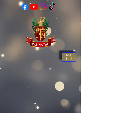
ME
NU